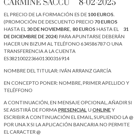
CARMINE SACCU 8-02-2025
EL PRECIO DE LA FORMACIÓN ES DE
100 EUROS
.
(PROMOCIÓN DE DESCUENTO PRECIO
70 EUROS
HASTA EL
30 DE NOVIEMBRE
,
80 EUROS
HASTA EL
31
DE DICIEMBRE DE 2024
) PARA APUNTARSE DEBERÁN
HACER UN BIZUM AL TELÉFONO 634586787 O UNA
TRANSFERENCIA A LA CUENTA
ES3821002236601300316914
NOMBRE DEL TITULAR: IVÁN ARRANZ GARCÍA
EN CONCEPTO PONER: NOMBRE, PRIMER APELLIDO Y
TELÉFFONO
A CONTINUACIÓN, EN MENSAJE OPCIONAL, AÑADIR SI
SE ASISTIRÁ DE FORMA
PRESENCIAL
U
ONLINE
Y
ESCRIBIR A CONTINUACIÓN EL EMAIL, SUPLIENDO LA @
POR UNA X SI LA APLICACIÓN BANCARIA NO PERMITE
EL CARACTER @